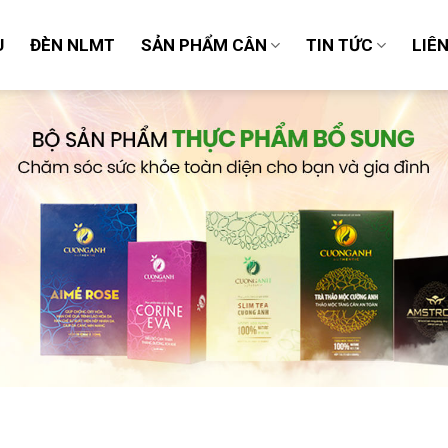
U
ĐÈN NLMT
SẢN PHẨM CÂN
TIN TỨC
LIÊ