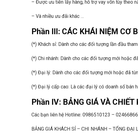
– Được ưu tiên lấy hàng, hỗ trợ vay vốn tùy theo n
– Và nhiều ưu đãi khác …
Phần III: CÁC KHÁI NIỆM C
(*) Khách sỉ:
Dành cho các đối tượng lần đầu tham 
(*) Chi nhánh:
Dành cho các đối tượng mới hoặc đã 
(*) Đại lý:
Dành cho các đối tượng mới hoặc đã từn
(*) Đại lý cấp cao:
Là các đại lý có doanh số bán h
Phần IV: BẢNG GIÁ VÀ CHIẾT
Các bạn liên hệ
Hotline: 0986510123 – 0246686
BẢNG GIÁ KHÁCH SỈ – CHI NHÁNH – TỔNG ĐẠI