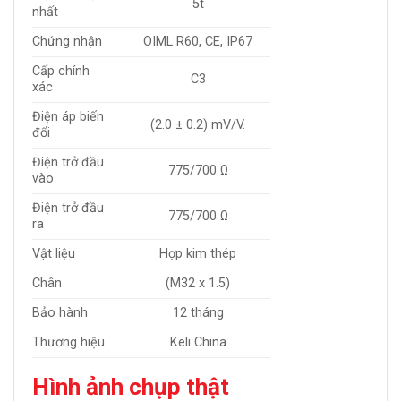
5t
nhất
Chứng nhận
OIML R60, CE, IP67
Cấp chính
C3
xác
Điện áp biến
(2.0 ± 0.2) mV/V.
đổi
Điện trở đầu
775/700 Ω
vào
Điện trở đầu
775/700 Ω
ra
Vật liệu
Hợp kim thép
Chân
(M32 x 1.5)
Bảo hành
12 tháng
Thương hiệu
Keli China
Hình ảnh chụp thật