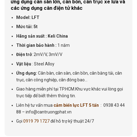
ứng dụng cân sàn lớn, cân bồn, cân trục xe lửa và
các ứng dụng cân điện tử khác
Model: LFT
Mức tải:
5t
Hãng sản xuất : Keli China
Thời gian bảo hành :
1 năm
Điện trở
: 2mV/V, 3mV/V
Vật liệu
: Steel Alloy
Ứng dụng:
Cân bàn, cân sàn, cân bồn, cân băng tải, cân
trục, cân công nghiệp, cân đóng bao…
Giao hàng miễn phí tại TP.HCM.Khu vực khác vui lòng gọi
trực tiếp để biết thêm thông tin.
Liên hệ tư vấn mua
cảm biến lực LFT 5 tấn
: 0938 43 44
88 – info@cantruongphat.vn
Gọi
0919 79 1727
để hỗ trợ kỹ thuật 24/7