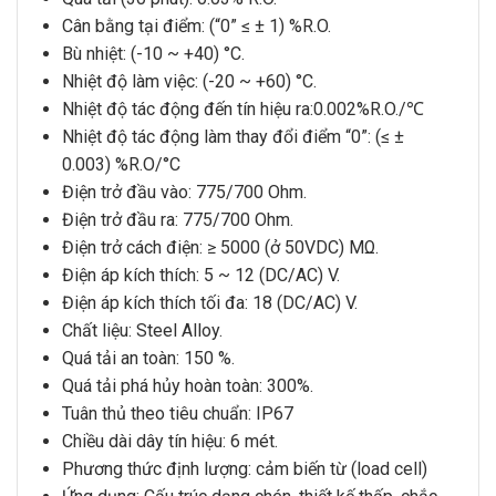
Cân bằng tại điểm: (“0” ≤ ± 1) %R.O.
Bù nhiệt: (-10 ~ +40) °C.
Nhiệt độ làm việc: (-20 ~ +60) °C.
Nhiệt độ tác động đến tín hiệu ra:0.002%R.O./℃
Nhiệt độ tác động làm thay đổi điểm “0”: (≤ ±
0.003) %R.O/°C
Điện trở đầu vào:
775
/
700
Ohm.
Điện trở đầu ra:
775
/
700
Ohm.
Điện trở cách điện: ≥ 5000 (ở 50VDC) MΩ.
Điện áp kích thích: 5 ~ 12 (DC/AC) V.
Điện áp kích thích tối đa: 18 (DC/AC) V.
Chất liệu: Steel Alloy.
Quá tải an toàn: 150 %.
Quá tải phá hủy hoàn toàn: 300%.
Tuân thủ theo tiêu chuẩn: IP67
Chiều dài dây tín hiệu: 6 mét.
Phương thức định lượng: cảm biến từ (load cell)