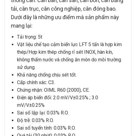
thông cân: Cân bàn, cân sàn, cân bồn, cân băng
tải, cân trục, cân công nghiệp, cân đóng bao.
Dưới đây là những ưu điểm mà sản phẩm này
mang lại:
Tải trọng:
5t
Vật liệu chế tạo
cảm biến lực LFT 5 tấn
là hợp kim
thép/Hợp kim thép chống rỉ sét
INOX
, hàn kín,
không thấm nước và chống ăn mòn do môi trường
sử dụng.
Khả năng chống chịu sét tốt.
Cấp chính xác: C3.
Chứng nhận: OIML R60 (2000), CE.
Điện áp biến đổi: 2.0 mV/V±0.25% ; 3.0
mV/V±0.25%
Sai số lặp lại: 0.03% R.O.
Độ trễ: 0.03% R.O.
Sai số tuyến tính: 0.03% R.O.
Quá tải (30 phút): 0.03% R.O.