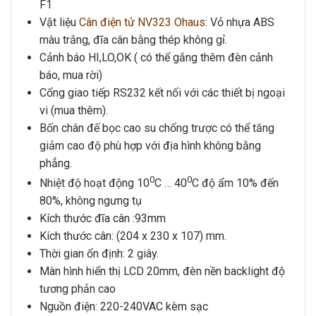
F1
Vật liệu
Cân điện tử NV323 Ohaus
: Vỏ nhựa ABS
màu trắng, đĩa cân bằng thép không gỉ.
Cảnh báo HI,LO,OK
( có thể gắng thêm đèn cảnh
báo, mua rời)
Cổng giao tiếp RS232 kết nối với các thiết bị ngoại
vi (mua thêm).
Bốn chân đế bọc cao su chống trược có thể tăng
giảm cao độ phù hợp với địa hình không bằng
phẳng.
0
0
Nhiệt độ hoạt động 10
C … 40
C độ ẩm 10% đến
80%, không ngưng tụ
Kích thước đĩa cân :93mm
Kích thước cân: (204 x 230 x 107) mm.
Thời gian ổn định: 2 giây.
Màn hình hiển thị LCD 20mm, đèn nền backlight độ
tương phản cao
Nguồn điện: 220-240VAC kèm sạc