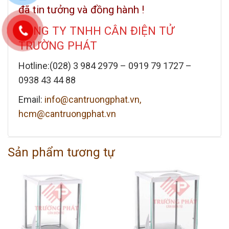
đã tin tưởng và đồng hành !
CÔNG TY TNHH CÂN ĐIỆN TỬ
TRƯỜNG PHÁT
Hotline:(028) 3 984 2979 –
0919 79 1727 –
0938 43 44 88
Email:
info@cantruongphat.vn,
hcm@cantruongphat.vn
Sản phẩm tương tự