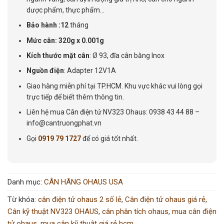
dược phẩm, thực phẩm…
Bảo hành :12
tháng
Mức cân: 320g x 0.001g
Kích thước mặt cân
: Ø 93, đĩa cân bằng Inox
Nguồn điện
: Adapter 12V1A
Giao hàng miễn phí tại TP.HCM. Khu vực khác vui lòng gọi
trực tiếp để biết thêm thông tin.
Liên hệ mua Cân điện tử NV323 Ohaus: 0938 43 44 88 –
info@cantruongphat.vn
Gọi
0919 79 1727
để có giá tốt nhất.
Danh mục:
CÂN HÃNG OHAUS USA
Từ khóa:
cân điện tử ohaus 2 số lẻ
,
Cân điện tử ohaus giá rẻ
,
Cân kỹ thuật NV323 OHAUS
,
cân phân tích ohaus
,
mua cân điện
tử ohaus
,
mua cân kỹ thuật giá rẻ hcm