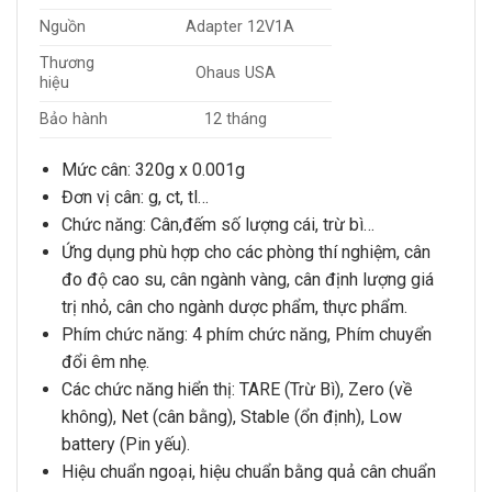
Nguồn
Adapter 12V1A
Thương
Ohaus USA
hiệu
Bảo hành
12 tháng
Mức cân
: 320g x 0.001g
Đơn vị cân: g, ct, tl…
Chức năng: Cân,đếm số lượng cái, trừ bì…
Ứng dụng phù hợp cho các phòng thí nghiệm, cân
đo độ cao su, cân ngành vàng, cân định lượng giá
trị nhỏ, cân cho ngành dược phẩm, thực phẩm.
Phím chức năng: 4 phím chức năng, Phím chuyển
đổi êm nhẹ.
Các chức năng hiển thị: TARE (Trừ Bì), Zero (về
không), Net (cân bằng), Stable (ổn định), Low
battery (Pin yếu).
Hiệu chuẩn ngoại, hiệu chuẩn bằng quả cân chuẩn