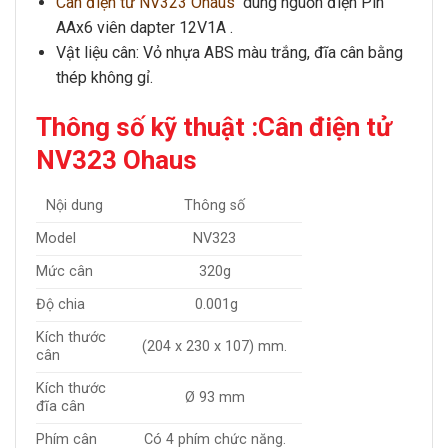
Cân điện tử NV323 Ohau
s
dùng nguồn điện Pin
AAx6 viên dapter 12V1A .
Vật liệu cân: Vỏ nhựa ABS màu trắng, đĩa cân bằng
thép không gỉ.
Thông số kỹ thuật :Cân điện tử
NV323 Ohaus
Nội dung
Thông số
Model
NV323
Mức cân
320g
Độ chia
0.001g
Kích thước
(204 x 230 x 107) mm.
cân
Kích thước
Ø 93 mm
đĩa cân
Phím cân
Có 4 phím chức năng.