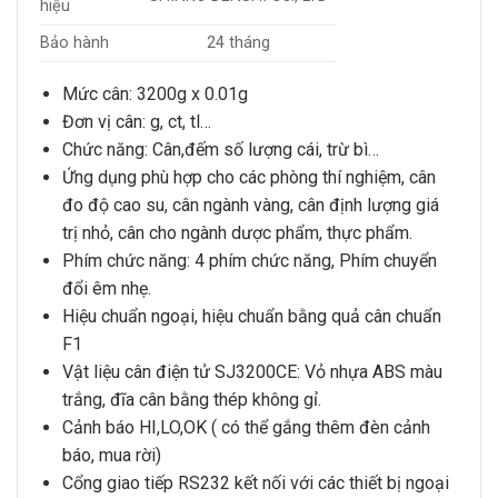
hiệu
Bảo hành
24 tháng
Mức cân
: 3200g x 0.01g
Đơn vị cân: g, ct, tl…
Chức năng: Cân,đếm số lượng cái, trừ bì…
Ứng dụng phù hợp cho các phòng thí nghiệm, cân
đo độ cao su, cân ngành vàng, cân định lượng giá
trị nhỏ, cân cho ngành dược phẩm, thực phẩm.
Phím chức năng: 4 phím chức năng, Phím chuyển
đổi êm nhẹ.
Hiệu chuẩn ngoại, hiệu chuẩn bằng quả cân chuẩn
F1
Vật liệu
cân điện tử SJ3200CE
: Vỏ nhựa ABS màu
trắng, đĩa cân bằng thép không gỉ.
Cảnh báo HI,LO,OK
( có thể gắng thêm đèn cảnh
báo, mua rời)
Cổng giao tiếp RS232 kết nối với các thiết bị ngoại