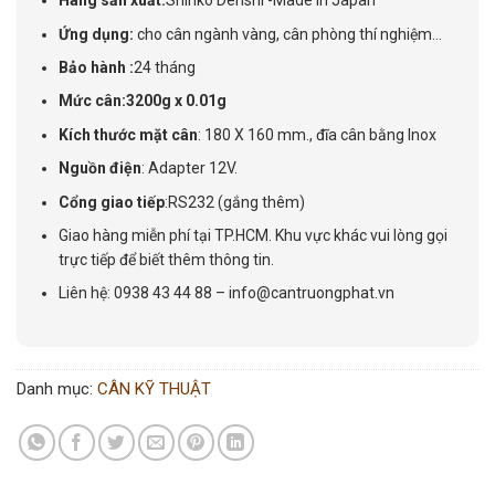
Hãng sản xuất:
Shinko Denshi -Made in Japan
Ứng dụng:
cho cân ngành vàng, cân phòng thí nghiệm…
Bảo hành :
24 tháng
Mức cân:3200g x 0.01g
Kích thước mặt cân
: 180 X 160 mm., đĩa cân bằng Inox
Nguồn điện
: Adapter 12V.
Cổng giao tiếp
:RS232 (gắng thêm)
Giao hàng miễn phí tại TP.HCM. Khu vực khác vui lòng gọi
trực tiếp để biết thêm thông tin.
Liên hệ: 0938 43 44 88 – info@cantruongphat.vn
Danh mục:
CÂN KỸ THUẬT