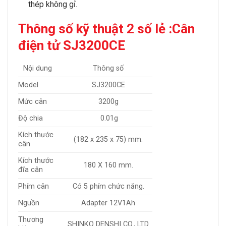
thép không gỉ.
Thông số kỹ thuật 2 số lẻ :
Cân
điện tử SJ3200CE
Nội dung
Thông số
Model
SJ3200CE
Mức cân
3200g
Độ chia
0.01g
Kích thước
(182 x 235 x 75) mm.
cân
Kích thước
180 X 160 mm.
đĩa cân
Phím cân
Có 5 phím chức năng.
Nguồn
Adapter 12V1Ah
Thương
SHINKO DENSHI CO., LTD