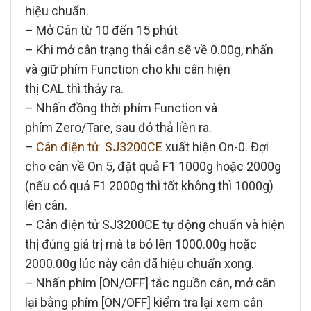
hiệu chuẩn.
– Mở Cân từ 10 đến 15 phút
– Khi mở cân trạng thái cân sẽ về 0.00g, nhấn
và giữ phím
Function
cho khi cân hiện
thị
CAL
thì thảy ra.
– Nhấn đồng thời phím
Function
và
phím
Zero/Tare
, sau đó thả liền ra.
–
Cân điện tử SJ3200CE
xuất hiện
On-0
. Đợi
cho cân về
On 5
, đặt quả F1 1000g hoặc 2000g
(nếu có quả F1 2000g thì tốt không thì 1000g)
lên cân.
–
Cân điện tử SJ3200CE
tự động chuẩn và hiện
thị đúng giá trị mà ta bỏ lên 1000.00g hoặc
2000.00g lúc này cân đã hiệu chuẩn xong.
– Nhấn phím
[ON/OFF]
tắc nguồn cân, mở cân
lại bằng phím
[ON/OFF]
kiểm tra lại xem cân