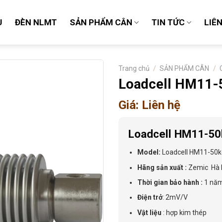
U
ĐÈN NLMT
SẢN PHẨM CÂN
TIN TỨC
LIÊ
Trang chủ
/
SẢN PHẨM CÂN
/
Loadcell HM11-
Giá: Liên hệ
Loadcell HM11-50
Model:
Loadcell HM11-50
Hãng sản xuất :
Zemic Hà 
Thời gian bảo hành :
1 nă
Điện trở
: 2mV/V
Vật liệu
: hợp kim thép