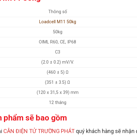
Thông số
Loadcell M11 50kg
50kg
OIML R60, CE, IP68
C3
(2.0 ± 0.2) mV/V.
(460 ± 5) Ω
(351 ± 3.5) Ω
(120 x 31,5 x 39) mm
12 tháng
n phẩm sẽ bao gồm
ại
CÂN ĐIỆN TỬ TRƯỜNG PHÁT
quý khách hàng sẽ nhận