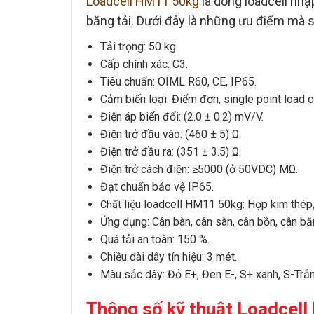
Loadcell HM11
50kg
là dòng
loadcell
nhập
băng tải. Dưới đây là những ưu điểm mà 
Tải trọng: 50 kg.
Cấp chính xác: C3.
Tiêu chuẩn: OIML R60, CE, IP65.
Cảm biến loại
: Điểm đơn, single point load ce
Điện áp biến đổi: (2.0 ± 0.2) mV/V.
Điện trở đầu vào: (460 ± 5) Ω.
Điện trở đầu ra: (351 ± 3.5) Ω.
Điện trở cách điện: ≥5000 (ở 50VDC) MΩ.
Đạt chuẩn bảo vệ IP65.
liệu
loadcell HM11 50kg
: Hợp kim thép,
Chất
Ứng dụng:
Cân bàn
,
cân sàn
,
cân bồn
,
cân bă
Quá tải an toàn: 150 %.
Chiều dài dây tín hiệu: 3 mét.
Màu sắc dây: Đỏ E+, Đen E-, S+ xanh, S-Trắ
Thông số kỹ thuật Loadcel