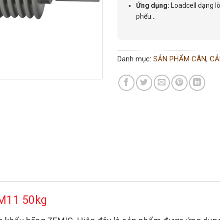
Ứng dụng:
Loadcell dạng l
phểu…
Danh mục:
SẢN PHẨM CÂN
,
CẢ
M11 50kg