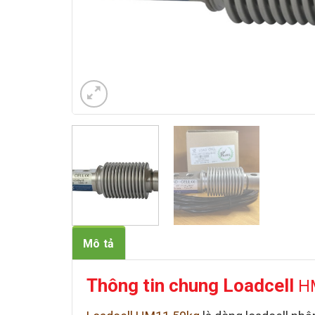
Mô tả
Thông tin chung
Loadcell
H