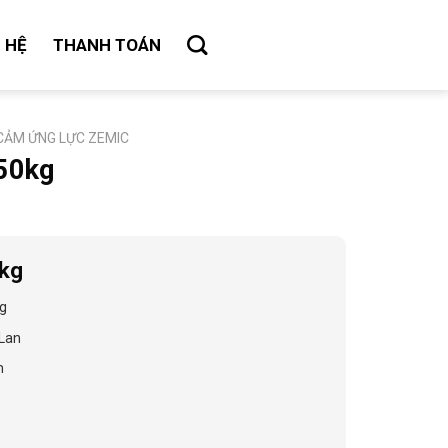
N HỆ
THANH TOÁN
CẢM ỨNG LỰC ZEMIC
50kg
kg
kg
Lan
m