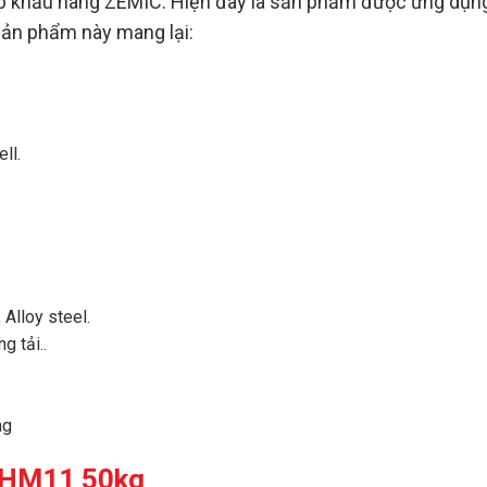
 khẩu hãng ZEMIC. Hiện đây là sản phẩm được ứng dụng 
sản phẩm này mang lại:
ll.
 Alloy steel.
ng tải
..
ng
l HM11 50kg