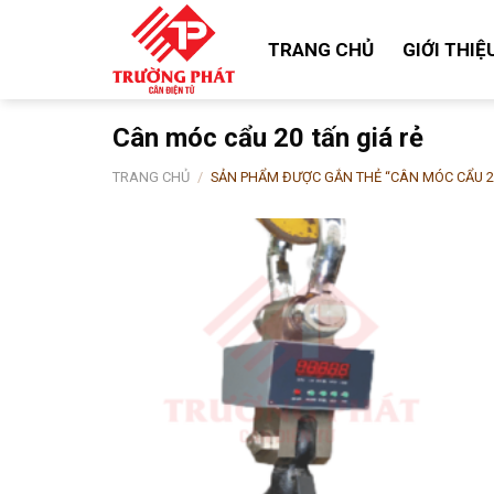
Skip
to
TRANG CHỦ
GIỚI THIỆ
content
Cân móc cẩu 20 tấn giá rẻ
TRANG CHỦ
/
SẢN PHẨM ĐƯỢC GẮN THẺ “CÂN MÓC CẨU 20