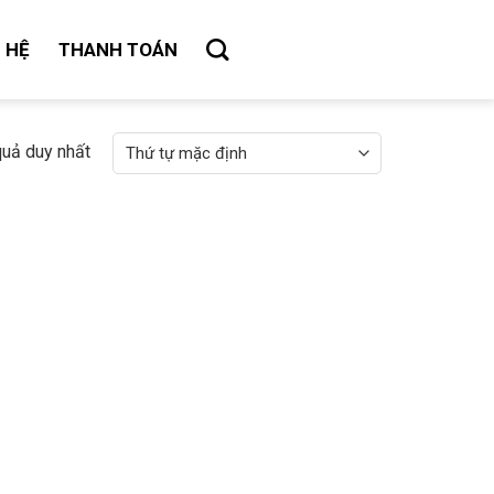
N HỆ
THANH TOÁN
 quả duy nhất