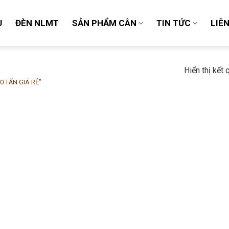
U
ĐÈN NLMT
SẢN PHẨM CÂN
TIN TỨC
LIÊ
Hiển thị kết
 TẤN GIÁ RẺ”