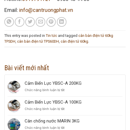
Email:
info@cantruongphat.vn
This entry was posted in
Tin tức
and tagged
cân bàn điện tử 60kg
TPSDH
,
cân bàn điện tử TPS60DH
,
cân điện tử 60kg
.
Bài viết mới nhất
Cảm Biến Lực YBSC-A 200KG
Chức năng bình luận bị tắt
ở
Cảm
Biến
Cảm Biến Lực YBSC-A 100KG
Lực
Chức năng bình luận bị tắt
ở
YBSC-
Cảm
A
Biến
200KG
Cân chống nước MARIN 3KG
Lực
Chức năng bình luận bị tắt
ở
YBSC-