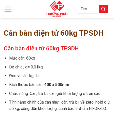
Skip
Tìm
to
kiếm:
content
Cân bàn điện tử 60kg TPSDH
Cân bàn điện tử 60kg TPSDH
Mức cân: 60kg
Độ chia ; d= 0.01kg
Đơn vị cân: kg, lb
Kích thước bàn cân:
400 x 500mm
Chức năng: Cân, trừ bì, cân giữ khối lượng ở trên cao.
Tính năng chính của cân như : cân, trừ bì, về zero, hold giữ
số kg, cộng dồn khối lượng, cảnh báo 3 điểm HI-OK-LO,