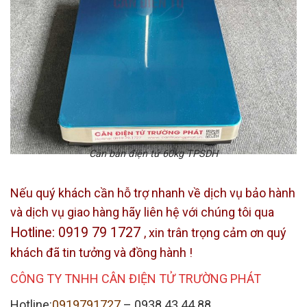
Cân bàn điện tử 60kg TPSDH
Nếu quý khách cần hỗ trợ nhanh về dịch vụ bảo hành
và dịch vụ giao hàng hãy liên hệ với chúng tôi qua
Hotline: 0919 79 1727
, xin trân trọng cảm ơn quý
khách đã tin tưởng và đồng hành !
CÔNG TY TNHH CÂN ĐIỆN TỬ TRƯỜNG PHÁT
Hotline:
0919791727
–
0938 43 44 88