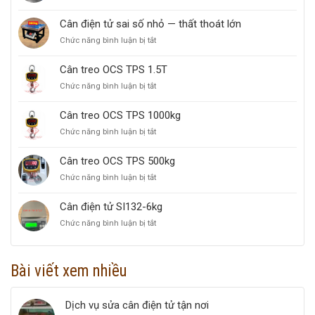
Cân
A
chống
100KG
Cân điện tử sai số nhỏ — thất thoát lớn
nước
Chức năng bình luận bị tắt
ở
MARIN
Cân
3KG
điện
Cân treo OCS TPS 1.5T
tử
Chức năng bình luận bị tắt
ở
sai
Cân
số
treo
nhỏ
Cân treo OCS TPS 1000kg
OCS
—
Chức năng bình luận bị tắt
ở
TPS
thất
Cân
1.5T
thoát
treo
Cân treo OCS TPS 500kg
lớn
OCS
Chức năng bình luận bị tắt
ở
TPS
Cân
1000kg
treo
Cân điện tử SI132-6kg
OCS
Chức năng bình luận bị tắt
ở
TPS
Cân
500kg
điện
tử
Bài viết xem nhiều
SI132-
6kg
Dịch vụ sửa cân điện tử tận nơi