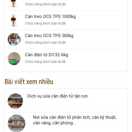
tử
Chức năng bình luận bị tắt
ở
sai
Cân
số
treo
nhỏ
Cân treo OCS TPS 1000kg
OCS
—
Chức năng bình luận bị tắt
ở
TPS
thất
Cân
1.5T
thoát
treo
Cân treo OCS TPS 500kg
lớn
OCS
Chức năng bình luận bị tắt
ở
TPS
Cân
1000kg
treo
Cân điện tử SI132-6kg
OCS
Chức năng bình luận bị tắt
ở
TPS
Cân
500kg
điện
tử
Bài viết xem nhiều
SI132-
6kg
Dịch vụ sửa cân điện tử tận nơi
Nơi sửa cân điện tử phân tích, cân kỹ thuật,
cân vàng, cân phòng...