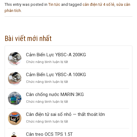
This entry was posted in
Tin tức
and tagged
cân điện tử 4 số lẻ
,
sửa cân
phân tích
.
Bài viết mới nhất
Cảm Biến Lực YBSC-A 200KG
Chức năng bình luận bị tắt
ở
Cảm
Biến
Cảm Biến Lực YBSC-A 100KG
Lực
Chức năng bình luận bị tắt
ở
YBSC-
Cảm
A
Biến
200KG
Cân chống nước MARIN 3KG
Lực
Chức năng bình luận bị tắt
ở
YBSC-
Cân
A
chống
100KG
Cân điện tử sai số nhỏ — thất thoát lớn
nước
Chức năng bình luận bị tắt
ở
MARIN
Cân
3KG
điện
Cân treo OCS TPS 1.5T