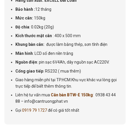
Hãng sản xuất: EXCELL Đài Loan
Bảo hành :
12 tháng
Mức cân:
150kg
Độ chia
: 0.02kg (20g)
Kích thước mặt cân
: 400 x 500 mm
Khung bàn cân:
được làm bằng thép, sơn tĩnh điện
Màn hình
: LCD số đen nền trắng
Nguồn điện
: pin sạc 6V4Ah, dây nguồn sạc AC220V.
Cổng giao tiếp
: RS232 ( mua thêm)
Giao hàng miễn phí tại TP.HCM.Khu vực khác vui lòng gọi
trực tiếp để biết thêm thông tin.
Liên hệ tư vấn mua
Cân bàn BTW-E 150kg
: 0938 43 44
88 – info@cantruongphat.vn
Gọi
0919 79 1727
để có giá tốt nhất