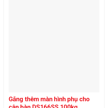
Gắng t
hêm màn hình phụ cho
c
ân bàn DS166SS 100kg