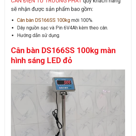
CÂN ĐIỆN TỬ TRƯỜNG PHÁT
quý khách hàng
sẽ nhận được sản phẩm bao gồm:
Cân bàn DS166SS 100kg
mới 100%.
Dây nguồn sạc và Pin 6V4Ah kèm theo cân.
Hướng dẫn sử dụng.
Cân bàn DS166SS 100kg màn
hình sáng LED đỏ