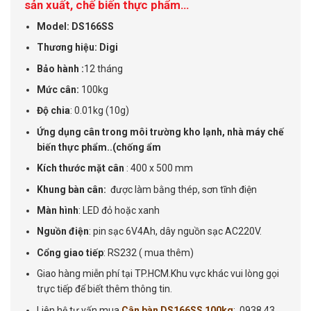
sản xuất, chế biến thực phẩm…
Model: DS166SS
Thương hiệu: Digi
Bảo hành :
12 tháng
Mức cân:
100kg
Độ chia
: 0.01kg (10g)
Ứng dụng cân trong môi trường kho lạnh, nhà máy chế
biến thực phẩm..(chống ẩm
Kích thước mặt cân
: 400 x 500 mm
Khung bàn cân:
được làm bằng thép, sơn tĩnh điện
Màn hình
: LED đỏ hoặc xanh
Nguồn điện
: pin sạc 6V4Ah, dây nguồn sạc AC220V.
Cổng giao tiếp
: RS232 ( mua thêm)
Giao hàng miễn phí tại TP.HCM.Khu vực khác vui lòng gọi
trực tiếp để biết thêm thông tin.
Liên hệ tư vấn mua
Cân bàn DS166SS 100kg
: 0938 43