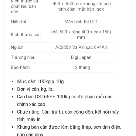
Kích thước và
400 x 500 mm khung sắt sơn
chất liệu bàn
tĩnh điện, mặt bàn Inox
cân
Hiển thị
Màn hình thị LED
(dài 500 x rộng 400 x cao 150)
Kích thước cân
mm
Nguồn
AC220V Và Pin sạc 6V4Ah
Thương hiệu
Digi Japan
Bảo hành
12 tháng
Mức cân: 10
0kg x 10g
Đơn vị cân: kg, lb…
Cân bàn DS166SS 100kg
có độ phân giải cao,
chính xác cao.
Chức năng: Cân, trừ bì, cân cộng dồn, kết nối máy
tính, máy in…
Khung bàn cân được làm bằng thép, sơn tỉnh điện,
nắp cân inox