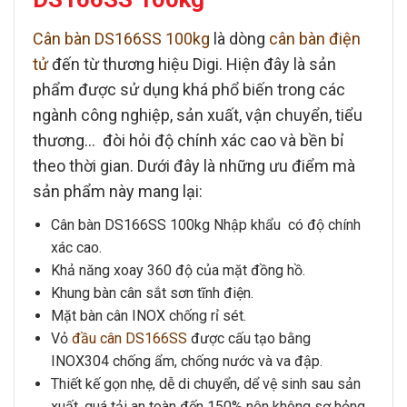
Cân bàn DS166SS 100kg
là dòng
cân bàn điện
tử
đến từ thương hiệu
Digi
. Hiện đây là sản
phẩm được sử dụng khá phổ biến trong các
ngành công nghiệp, sản xuất, vận chuyển, tiểu
thương… đòi hỏi độ chính xác cao và bền bỉ
theo thời gian. Dưới đây là những ưu điểm mà
sản phẩm này mang lại:
Cân bàn DS166SS 100kg
Nhập khẩu có độ chính
xác cao.
Khả năng xoay 360 độ của mặt đồng hồ.
Khung bàn cân
sắt sơn tĩnh điện.
Mặt bàn cân
INOX chống rỉ sét.
Vỏ
đầu cân DS166SS
được cấu tạo bằng
INOX304 chống ẩm, chống nước và va đập.
Thiết kế gọn nhẹ, dễ di chuyển, dể vệ sinh sau sản
xuất, quá tải an toàn đến 150% nên không sợ hỏng