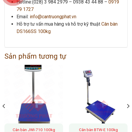
Hotline:(028) 3 984 2979 –
0938 43 44 88 –
0919
79 1727
Email:
info@cantruongphat.vn
Hỗ trợ tư vấn mua hàng và hỗ trợ kỹ thuật
Cân bàn
DS166SS 100kg
Sản phẩm tương tự
Cân bàn JWI-710 100kg
Cân bàn BTW-E 100kg