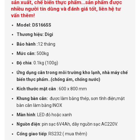
sản xuất, chế biến thực phẩm…sản phẩm được
nhiều người tin dùng và đánh giá tốt, liên hệ tư
vấn thêm!
Model: DS166SS
Thương hiệu: Digi
Bảo hành :
12 tháng
Mức cân:
500kg
Độ chia
: 0.1kg (100g)
Ứng dụng cân trong môi trường kho lạnh, nhà máy chế
biến thực phẩm..(chống ẩm, chống nước)
Kích thước mặt cân
: 600 x 800 mm
Khung bàn cân:
được làm bằng thép, sơn tĩnh điện,mặt
bàn cân làm bằng INOX
Màn hình
: LED đỏ hoặc xanh
Nguồn điện
: pin sạc 6V4Ah, dây nguồn sạc AC220V.
Cổng giao tiếp
: RS232 ( mua thêm)