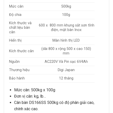
Mức cân
500kg
Độ chia
100g
Kích thước và
600 x 800 mm khung sắt sơn tĩnh
chất liệu bàn
điện, mặt bàn Inox
cân
Hiển thị
Màn hình thị LED
(dài 800 x rộng 500 x cao 150)
Kích thước cân
mm
Nguồn
AC220V Và Pin sạc 6V4Ah
Thương hiệu
Digi Japan
Bảo hành
12 tháng
Mức cân:
500kg x 100g
Đơn vị cân: kg, lb…
Cân bàn DS166SS 500kg
có độ phân giải cao,
chính xác cao.