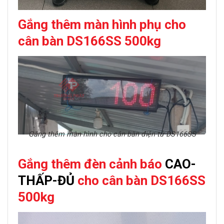
Gắng t
hêm màn hình phụ cho
c
ân bàn DS166SS 500kg
Găng thêm màn hình cho cân bàn điện tử DS166SS
Gắng thêm đèn cảnh báo
CAO-
THẤP-ĐỦ
cho c
ân bàn DS166SS
500kg