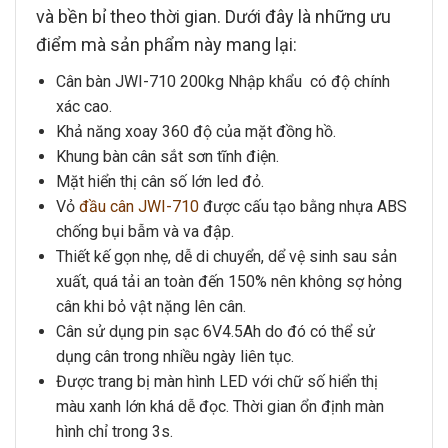
và bền bỉ theo thời gian. Dưới đây là những ưu
điểm mà sản phẩm này mang lại:
Cân bàn JWI-710 200kg
Nhập khẩu có độ chính
xác cao.
Khả năng xoay 360 độ của mặt đồng hồ.
Khung bàn cân
sắt sơn tĩnh điện.
Mặt hiển thị cân
số lớn led đỏ.
Vỏ
đầu cân JWI-710
được cấu tạo bằng nhựa ABS
chống bụi bẫm và va đập.
Thiết kế gọn nhẹ, dễ di chuyển, dể vệ sinh sau sản
xuất, quá tải an toàn đến 150% nên không sợ hỏng
cân khi bỏ vật nặng lên cân.
Cân sử dụng pin sạc 6V4.5Ah do đó có thể sử
dụng cân trong nhiều ngày liên tục.
Được trang bị màn hình LED với chữ số hiển thị
màu xanh lớn khá dễ đọc. Thời gian ổn định màn
hình chỉ trong 3s.