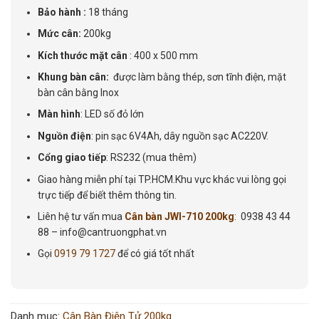
Bảo hành :
18 tháng
Mức cân:
200kg
Kích thước mặt cân
: 400 x 500 mm
Khung bàn cân:
được làm bằng thép, sơn tĩnh điện, mặt
bàn cân bằng Inox
Màn hình
: LED số đỏ lớn
Nguồn điện
: pin sạc 6V4Ah, dây nguồn sạc AC220V.
Cổng giao tiếp
: RS232 (mua thêm)
Giao hàng miễn phí tại TP.HCM.Khu vực khác vui lòng gọi
trực tiếp để biết thêm thông tin.
Liên hệ tư vấn mua
Cân bàn JWI-710 200kg
: 0938 43 44
88 – info@cantruongphat.vn
Gọi
0919 79 1727
để có giá tốt nhất
Danh mục:
Cân Bàn Điện Tử 200kg