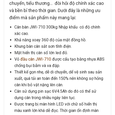
chuyển, tiểu thương… đòi hỏi độ chính xác cao
và bền bỉ theo thời gian. Dưới đây là những ưu
điểm mà sản phẩm này mang lại:
Cân bàn JWI-710 300kg
Nhập khẩu có độ chính
xác cao.
Khả năng xoay 360 độ của mặt đồng hồ.
Khung bàn cân
sắt sơn tĩnh điện.
Mặt hiển thị cân
số lớn led đỏ.
Vỏ
đầu cân JWI-710
được cấu tạo bằng nhựa ABS
chống bụi bẫm và va đập.
Thiết kế gọn nhẹ, dễ di chuyển, dể vệ sinh sau sản
xuất, quá tải an toàn đến 150% nên không sợ hỏng
cân khi bỏ vật nặng lên cân.
Cân sử dụng pin sạc 6V4.5Ah do đó có thể sử
dụng cân trong nhiều ngày liên tục.
Được trang bị màn hình LED với chữ số hiển thị
màu xanh lớn khá dễ đọc. Thời gian ổn định màn