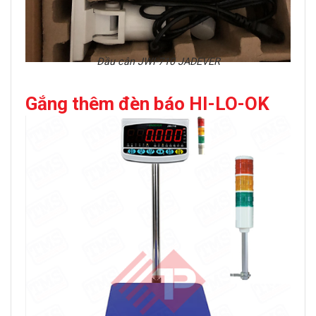
Đầu cân JWI-710 JADEVER
Gắng thêm đèn báo HI-LO-OK