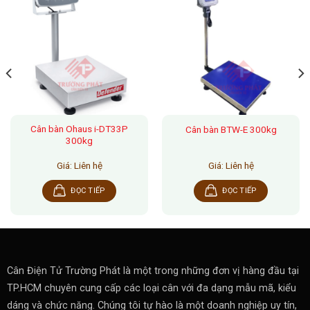
Cân bàn Ohaus i-DT33P
Cân bàn BTW-E 300kg
300kg
Giá: Liên hệ
Giá: Liên hệ
ĐỌC TIẾP
ĐỌC TIẾP
Cân Điện Tử Trường Phát là một trong những đơn vị hàng đầu tại
TP.HCM chuyên cung cấp các loại cân với đa dạng mẫu mã, kiểu
dáng và chức năng. Chúng tôi tự hào là một doanh nghiệp uy tín,