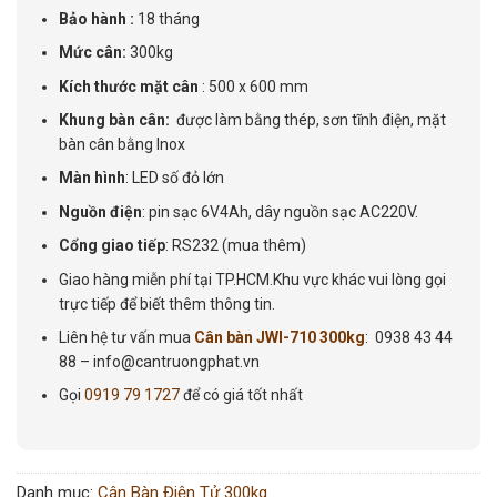
Bảo hành :
18 tháng
Mức cân:
300kg
Kích thước mặt cân
: 500 x 600 mm
Khung bàn cân:
được làm bằng thép, sơn tĩnh điện, mặt
bàn cân bằng Inox
Màn hình
: LED số đỏ lớn
Nguồn điện
: pin sạc 6V4Ah, dây nguồn sạc AC220V.
Cổng giao tiếp
: RS232 (mua thêm)
Giao hàng miễn phí tại TP.HCM.Khu vực khác vui lòng gọi
trực tiếp để biết thêm thông tin.
Liên hệ tư vấn mua
Cân bàn JWI-710 300kg
: 0938 43 44
88 – info@cantruongphat.vn
Gọi
0919 79 1727
để có giá tốt nhất
Danh mục:
Cân Bàn Điện Tử 300kg