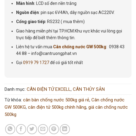
Màn hình
: LCD số đen nền trắng
Nguồn điện
: pin sạc 6V4Ah, dây nguồn sạc AC220V.
Cổng giao tiếp
: RS232 ( mua thêm)
Giao hàng miễn phí tại TP.HCM.Khu vực khác vui lòng gọi
trực tiếp để biết thêm thông tin.
Liên hệ tư vấn mua
Cân chống nước GW 500kg
: 0938 43
44 88 – info@cantruongphat.vn
Gọi
0919 79 1727
để có giá tốt nhất
Danh mục:
CÂN ĐIỆN TỬ EXCELL
,
CÂN THỦY SẢN
Từ khóa:
cân bàn chống nước 500kg giá rẻ
,
Cân chống nước
GW 500KG
,
cân điện tử 500kg chính hãng
,
giá cân chống nước
500kg