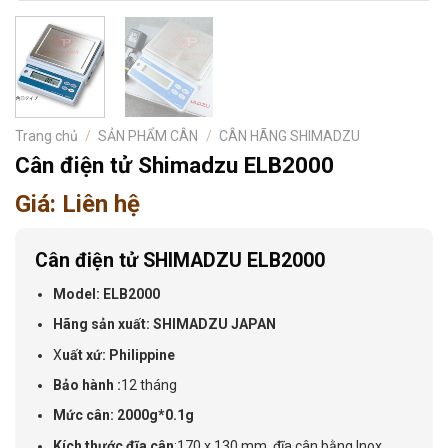
Trang chủ
/
SẢN PHẨM CÂN
/
CÂN HÃNG SHIMADZU
Cân điện tử Shimadzu ELB2000
Giá: Liên hệ
Cân điện tử SHIMADZU ELB2000
Model: ELB2000
Hãng sản xuất: SHIMADZU JAPAN
X
uất xứ: Philippine
Bảo hành :
12 tháng
Mức cân:
2000g*0.1g
Kích thước đĩa cân
:170 x 130 mm, đĩa cân bằng Inox