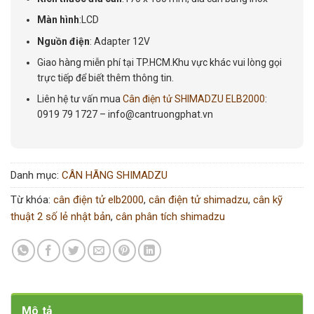
Màn hình
:LCD
Nguồn điện
: Adapter 12V
Giao hàng miễn phí tại TP.HCM.Khu vực khác vui lòng gọi
trực tiếp để biết thêm thông tin.
Liên hệ tư vấn mua
Cân điện tử SHIMADZU ELB2000
:
0919 79 1727 – info@cantruongphat.vn
Danh mục:
CÂN HÃNG SHIMADZU
Từ khóa:
cân điện tử elb2000
,
cân điện tử shimadzu
,
cân kỹ
thuật 2 số lẻ nhật bản
,
cân phân tích shimadzu
Mô tả