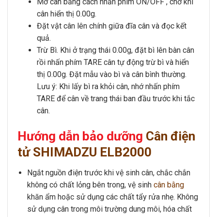
Mở cân bằng cách nhấn phím
ON/OFF
, chờ khi
cân hiển thị 0.00g.
Đặt vật cân lên chính giữa đĩa cân và đọc kết
quả.
Trừ Bì.
Khi ở trạng thái 0.00g, đặt bì lên bàn cân
rồi nhấn phím
TARE
cân tự động trừ bì và hiển
thị 0.00g. Đặt mẫu vào bì và cân bình thường.
Lưu ý: Khi lấy bì ra khỏi cân, nhớ nhấn phím
TARE
để cân về trang thái ban đầu trước khi tắc
cân.
Hướng dẫn bảo dưỡng
Cân điện
tử SHIMADZU ELB2000
Ngắt nguồn điện trước khi vệ sinh cân
, chắc chắn
không có chất lỏng bên trong, vệ sinh
cân bằng
khăn ẩm hoặc sử dụng các chất tẩy rửa nhẹ. Không
sử dụng cân trong môi trường dung môi, hóa chất