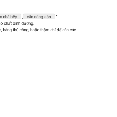
n nhà bếp
,
cân nông sản
”
ho chất dinh dưỡng.
h, hàng thủ công, hoặc thậm chí để cân các