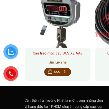
-GGE-1T
Cân treo móc cẩu OCS XZ AAE
Giá: Liên hệ
ĐỌC TIẾP
Cân Điện Tử Trường Phát là một trong những đơn
vị hàng đầu tại TP.HCM chuyên cung cấp các loại