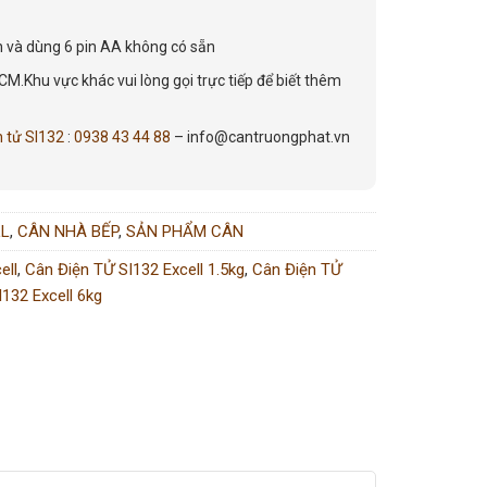
n và dùng 6 pin AA không có sẵn
CM.Khu vực khác vui lòng gọi trực tiếp để biết thêm
n tử SI132
:
0938 43 44 88
– info@cantruongphat.vn
LL
,
CÂN NHÀ BẾP
,
SẢN PHẨM CÂN
ell
,
Cân Điện TỬ SI132 Excell 1.5kg
,
Cân Điện TỬ
132 Excell 6kg