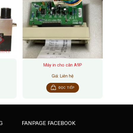
Máy in cho cân A9P
Giá: Liên hệ
ĐỌC TIẾP
G
FANPAGE FACEBOOK