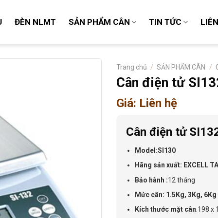
U
ĐÈN NLMT
SẢN PHẨM CÂN
TIN TỨC
LIÊ
Trang chủ
/
SẢN PHẨM CÂN
/
Cân điện tử SI1
Giá: Liên hệ
Cân điện tử SI1
Model:SI130
Hãng sản xuất: EXCELL T
Bảo hành :
12 tháng
Mức cân: 1.5Kg, 3Kg, 6Kg
Kích thước mặt cân
:198 x