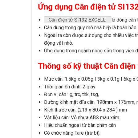
Ứng dụng Cân điện tử SI13
Cân điện tử SI132 EXCELL
là dòng cân 
Cân dùng trong quy mô nhà bếp là hoàn hảo 
Ngoài ra còn được sử dụng cho nhiều việc tr
động vật nhỏ.
Ứng dụng
trong ngành nông sản trong việc đ
Thông số kỹ thuật Cân điện
Mức cân: 1.5kg x 0.05g I 3kg x 0.1g I 6kg x 
Thời gian ổn định: 2 giây
Đơn vị cân : g, trc, thk, tsg,
Đường kính mặt đĩa cân:
198mm x 176mm,
m
Kích thước cân: (213 x 80.4 x 284 ) mm
Vật liệu cân
: Vỏ nhựa ABS màu xám.
Hiệu chuẩn ngoại từ bàn phím cân
Có chức năng Tare (trừ bì).