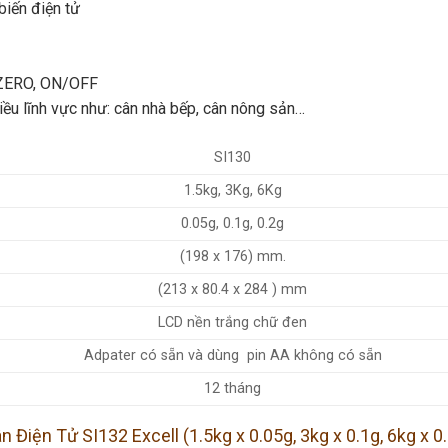
biến điện tử
 ZERO, ON/OFF
ều lĩnh vực như: cân nhà bếp, cân nông sản…
SI130
1.5kg, 3Kg, 6Kg
0.05g, 0.1g, 0.2g
(198 x 176) mm.
(213 x 80.4 x 284 ) mm
LCD nền trắng chữ đen
Adpater có sẵn và dùng pin AA không có sẵn
12 tháng
n Điện Tử SI132 Excell (1.5kg x 0.05g, 3kg x 0.1g, 6kg x 0