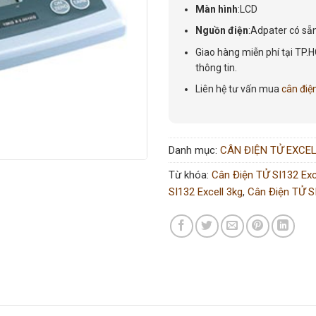
Màn hình
:LCD
Nguồn điện
:Adpater có sẵ
Giao hàng miễn phí tại TP.H
thông tin.
Liên hệ tư vấn mua
cân điệ
Danh mục:
CÂN ĐIỆN TỬ EXCE
Từ khóa:
Cân Điện TỬ SI132 Exc
SI132 Excell 3kg
,
Cân Điện TỬ SI