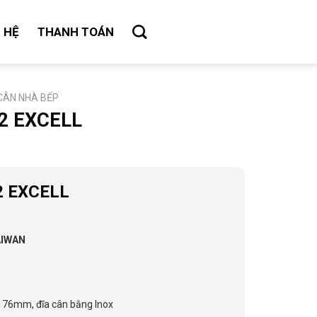
N HỆ
THANH TOÁN
CÂN NHÀ BẾP
32 EXCELL
32 EXCELL
AIWAN
 176mm, đĩa cân bằng Inox