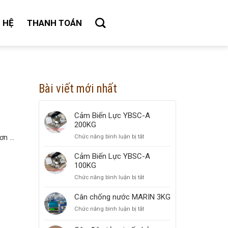
N HỆ
THANH TOÁN
Bài viết mới nhất
Cảm Biến Lực YBSC-A
200KG
Chức năng bình luận bị tắt
ở
n ...
Cảm
Biến
Cảm Biến Lực YBSC-A
Lực
100KG
YBSC-
Chức năng bình luận bị tắt
ở
A
Cảm
200KG
Biến
Cân chống nước MARIN 3KG
Lực
Chức năng bình luận bị tắt
ở
YBSC-
Cân
A
chống