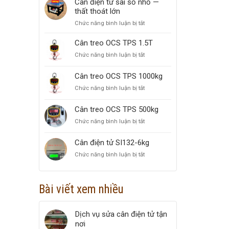
Cân điện tử sai số nhỏ —
100KG
nước
thất thoát lớn
MARIN
Chức năng bình luận bị tắt
ở
3KG
Cân
điện
Cân treo OCS TPS 1.5T
tử
Chức năng bình luận bị tắt
ở
sai
Cân
số
treo
Cân treo OCS TPS 1000kg
nhỏ
OCS
—
Chức năng bình luận bị tắt
ở
TPS
thất
Cân
1.5T
thoát
treo
Cân treo OCS TPS 500kg
lớn
OCS
Chức năng bình luận bị tắt
ở
TPS
Cân
1000kg
treo
Cân điện tử SI132-6kg
OCS
Chức năng bình luận bị tắt
ở
TPS
Cân
500kg
điện
tử
Bài viết xem nhiều
SI132-
6kg
Dịch vụ sửa cân điện tử tận
nơi