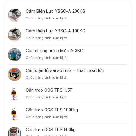
Cảm Biến Lực YBSC-A 200KG
Chức năng bình luận bị tắt
ở
Cảm
Biến
Cảm Biến Lực YBSC-A 100KG
Lực
Chức năng bình luận bị tắt
ở
YBSC-
Cảm
A
Biến
200KG
Cân chống nước MARIN 3KG
Lực
Chức năng bình luận bị tắt
ở
YBSC-
Cân
A
chống
100KG
Cân điện tử sai số nhỏ — thất thoát lớn
nước
Chức năng bình luận bị tắt
ở
MARIN
Cân
3KG
điện
Cân treo OCS TPS 1.5T
tử
Chức năng bình luận bị tắt
ở
sai
Cân
số
treo
nhỏ
Cân treo OCS TPS 1000kg
OCS
—
Chức năng bình luận bị tắt
ở
TPS
thất
Cân
1.5T
thoát
treo
Cân treo OCS TPS 500kg
lớn
OCS