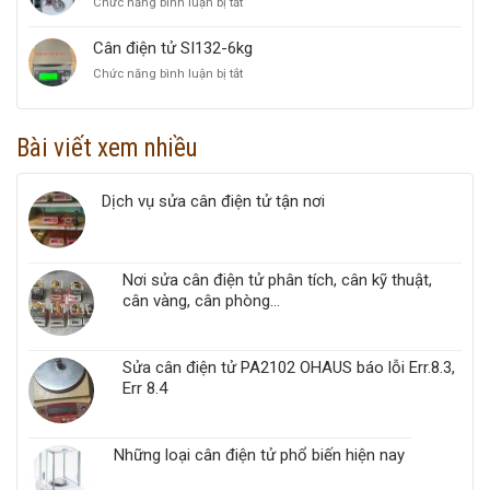
Chức năng bình luận bị tắt
ở
TPS
Cân
1000kg
treo
Cân điện tử SI132-6kg
OCS
Chức năng bình luận bị tắt
ở
TPS
Cân
500kg
điện
tử
Bài viết xem nhiều
SI132-
6kg
Dịch vụ sửa cân điện tử tận nơi
Nơi sửa cân điện tử phân tích, cân kỹ thuật,
cân vàng, cân phòng...
Sửa cân điện tử PA2102 OHAUS báo lỗi Err.8.3,
Err 8.4
Những loại cân điện tử phổ biến hiện nay