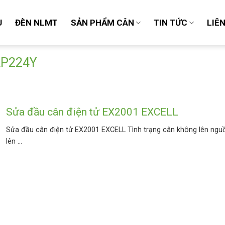
U
ĐÈN NLMT
SẢN PHẨM CÂN
TIN TỨC
LIÊ
 AP224Y
Sửa đầu cân điện tử EX2001 EXCELL
Sửa đầu cân điện tử EX2001 EXCELL Tình trạng cân không lên ngu
lên ...