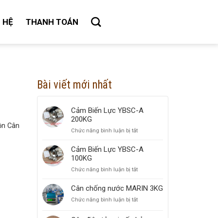
N HỆ
THANH TOÁN
Bài viết mới nhất
Cảm Biến Lực YBSC-A
200KG
ồn Cân
Chức năng bình luận bị tắt
ở
Cảm
Biến
Cảm Biến Lực YBSC-A
Lực
100KG
YBSC-
Chức năng bình luận bị tắt
ở
A
Cảm
200KG
Biến
Cân chống nước MARIN 3KG
Lực
Chức năng bình luận bị tắt
ở
YBSC-
Cân
A
chống