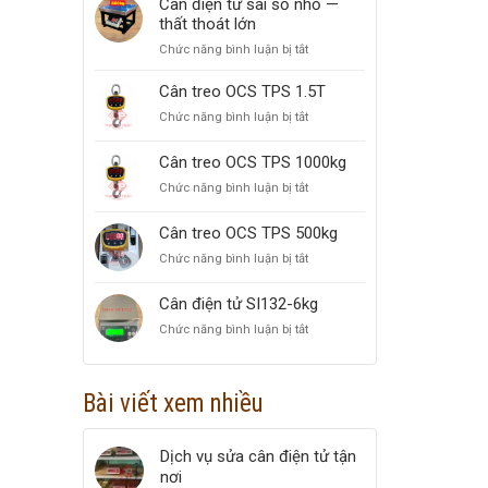
Cân điện tử sai số nhỏ —
100KG
nước
thất thoát lớn
MARIN
Chức năng bình luận bị tắt
ở
3KG
Cân
điện
Cân treo OCS TPS 1.5T
tử
Chức năng bình luận bị tắt
ở
sai
Cân
số
treo
Cân treo OCS TPS 1000kg
nhỏ
OCS
—
Chức năng bình luận bị tắt
ở
TPS
thất
Cân
1.5T
thoát
treo
Cân treo OCS TPS 500kg
lớn
OCS
Chức năng bình luận bị tắt
ở
TPS
Cân
1000kg
treo
Cân điện tử SI132-6kg
OCS
Chức năng bình luận bị tắt
ở
TPS
Cân
500kg
điện
tử
Bài viết xem nhiều
SI132-
6kg
Dịch vụ sửa cân điện tử tận
nơi