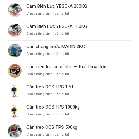
Cảm Biến Lực YBSC-A 200KG
Chức năng bình luận bị tắt
ở
Cảm
Biến
Cảm Biến Lực YBSC-A 100KG
Lực
Chức năng bình luận bị tắt
ở
YBSC-
Cảm
A
Biến
200KG
Cân chống nước MARIN 3KG
Lực
Chức năng bình luận bị tắt
ở
YBSC-
Cân
A
chống
100KG
Cân điện tử sai số nhỏ — thất thoát lớn
nước
Chức năng bình luận bị tắt
ở
MARIN
Cân
3KG
điện
Cân treo OCS TPS 1.5T
tử
Chức năng bình luận bị tắt
ở
sai
Cân
số
treo
nhỏ
Cân treo OCS TPS 1000kg
OCS
—
Chức năng bình luận bị tắt
ở
TPS
thất
Cân
1.5T
thoát
treo
Cân treo OCS TPS 500kg
lớn
OCS
Chức năng bình luận bị tắt
ở
TPS