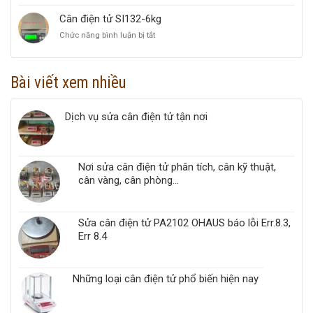
Cân
1000kg
treo
Cân điện tử SI132-6kg
OCS
Chức năng bình luận bị tắt
ở
TPS
Cân
500kg
điện
tử
Bài viết xem nhiều
SI132-
6kg
Dịch vụ sửa cân điện tử tận nơi
Nơi sửa cân điện tử phân tích, cân kỹ thuật,
cân vàng, cân phòng...
Sửa cân điện tử PA2102 OHAUS báo lỗi Err.8.3,
Err 8.4
Những loại cân điện tử phổ biến hiện nay