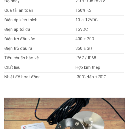
Độ nhạy
2.0 ± 0.05 mV/V
Quá tải an toàn
150% F.S
Điện áp kích thích
10 ~ 12VDC
Điện áp tối đa
15VDC
Điện trở đầu vào
400 ± 20Ω
Điện trở đầu ra
350 ± 3Ω
Tiêu chuẩn bảo vệ
IP67 / IP68
Chất liệu
Hợp kim thép
Nhiệt độ hoạt động
-30°C đến +70°C