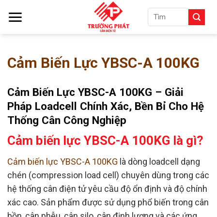
Skip
Tìm
to
kiếm:
content
Cảm Biến Lực YBSC-A 100KG
Cảm Biến Lực YBSC-A 100KG – Giải
Pháp Loadcell Chính Xác, Bền Bỉ Cho Hệ
Thống Cân Công Nghiệp
Cảm biến lực YBSC-A 100KG là gì?
Cảm biến lực YBSC-A 100KG
là dòng loadcell dạng
chén (compression load cell) chuyên dùng trong các
hệ thống cân điện tử yêu cầu độ ổn định và độ chính
xác cao. Sản phẩm được sử dụng phổ biến trong cân
bồn, cân phễu, cân silo, cân định lượng và các ứng