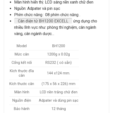
Màn hình hiển thị: LCD sáng nền xanh chữ đen
Nguồn: Adpater và pin sạc
Phím chức năng : 08 phím chức năng .
Cân điện tử BH1200 EXCELL
ứng dụng cho
nhiều lĩnh vực như: phòng thí nghiệm, cân ngành
vàng, cân ngành dược…
Model
BH1200
Mức cân
1200g x 0.02g
Cổng kết nối
RS232 ( có sẵn)
Kích thước đĩa
144 x124 mm.
cân
Kích thước cân
(175 x 56 x 226) mm
Màn hình
LCD nền trắng chữ đen
Nguồn điện
Adpater và dùng pin sạc
Bảo hành
12 tháng