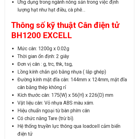
Ứng dụng
trong ngành nông sản trong việc định
lượng hạt như hạt điều, cà phê…
Thông số kỹ thuật Cân điện tử
BH1200 EXCELL
Mức cân: 1200g x 0.02g
Thời gian ổn định: 2 giây
Đơn vị cân : g, trc, thk, tsg,
Lồng kính chắn gió bằng nhựa ( lắp ghép)
Đường kính mặt đĩa cân: 144mm x 124mm
,
mặt đĩa
cân bằng thép không rỉ
Kích thước cân: 175(W) x 56(H) x 226(D) mm
Vật liệu cân
: Vỏ nhựa ABS màu xám.
Hiệu chuẩn ngoại từ bàn phím cân
Có chức năng Tare (trừ bì).
Hệ thống truyền lực thông qua loadcell cảm biến
điện tử