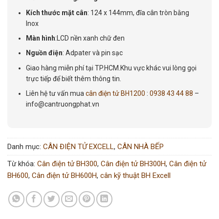
Kích thước mặt cân
: 124 x 144mm, đĩa cân tròn bằng
Inox
Màn hình
:LCD nền xanh chữ đen
Nguồn điện
: Adpater và pin sạc
Giao hàng miễn phí tại TP.HCM.Khu vực khác vui lòng gọi
trực tiếp để biết thêm thông tin.
Liên hệ tư vấn mua
cân điện tử BH1200
:
0938 43 44 88
–
info@cantruongphat.vn
Danh mục:
CÂN ĐIỆN TỬ EXCELL
,
CÂN NHÀ BẾP
Từ khóa:
Cân điện tử BH300
,
Cân điện tử BH300H
,
Cân điện tử
BH600
,
Cân điện tử BH600H
,
cân kỹ thuật BH Excell