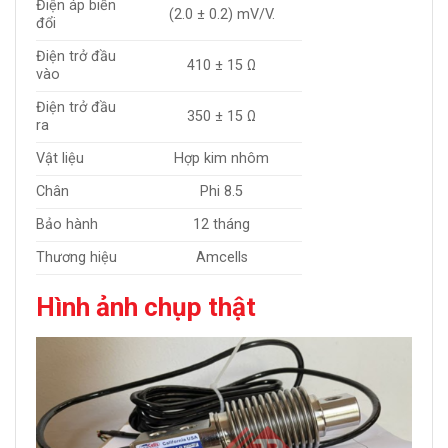
Điện áp biến
(2.0 ± 0.2) mV/V.
đổi
Điện trở đầu
410 ± 15 Ω
vào
Điện trở đầu
350 ± 15 Ω
ra
Vật liệu
Hợp kim nhôm
Chân
Phi 8.5
Bảo hành
12 tháng
Thương hiệu
Amcells
Hình ảnh chụp thật