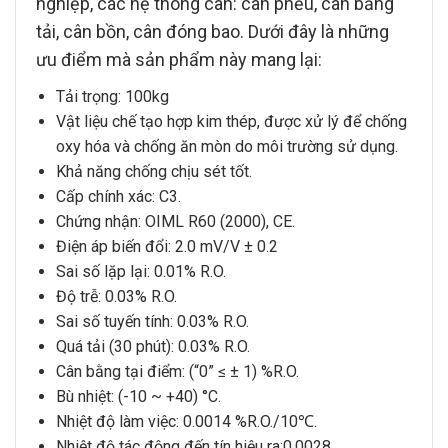
nghiệp, các hệ thông cân: cân phểu, cân băng
tải, cân bồn, cân đóng bao. Dưới đây là những
ưu điểm mà sản phẩm này mang lại:
Tải trọng:
100kg
Vật liệu chế tạo hợp kim thép, được xử lý để chống
oxy hóa và chống ăn mòn do môi trường sử dụng.
Khả năng chống chịu sét tốt.
Cấp chính xác: C3.
Chứng nhận: OIML R60 (2000), CE.
Điện áp biến đổi: 2.0 mV/V ± 0.2
Sai số lặp lại: 0.01% R.O.
Độ trễ: 0.03% R.O.
Sai số tuyến tính: 0.03% R.O.
Quá tải (30 phút): 0.03% R.O.
Cân bằng tại điểm: (“0” ≤ ± 1) %R.O.
Bù nhiệt: (-10 ~ +40) °C.
Nhiệt độ làm việc: 0.0014 %R.O./10℃.
Nhiệt độ tác động đến tín hiệu ra:0.0028