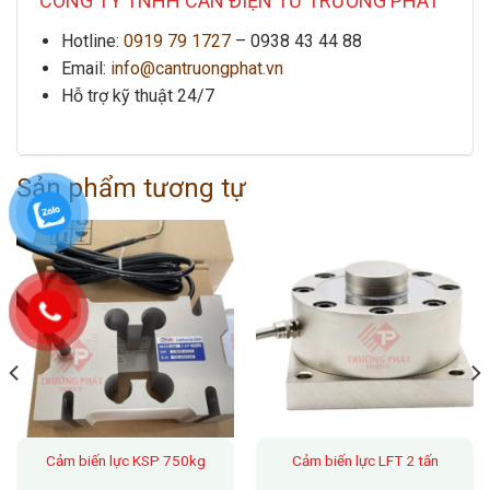
CÔNG TY TNHH CÂN ĐIỆN TỬ TRƯỜNG PHÁT
Hotline:
0919 79 1727
–
0938 43 44 88
Email:
info@cantruongphat.vn
Hỗ trợ kỹ thuật 24/7
Sản phẩm tương tự
Cảm biến lực KSP 750kg
Cảm biến lực LFT 2 tấn