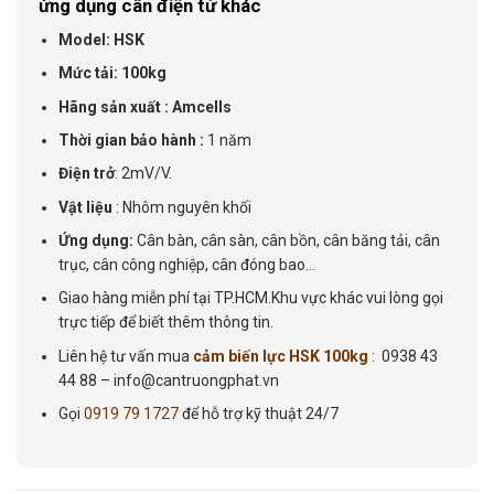
ứng dụng cân điện tử khác
Model: HSK
Mức tải:
100kg
Hãng sản xuất : Amcells
Thời gian bảo hành :
1 năm
Điện trở
: 2mV/V.
Vật liệu
: Nhôm nguyên khối
Ứng dụng:
Cân bàn, cân sàn, cân bồn, cân băng tải, cân
trục, cân công nghiệp, cân đóng bao…
Giao hàng miễn phí tại TP.HCM.Khu vực khác vui lòng gọi
trực tiếp để biết thêm thông tin.
Liên hệ tư vấn mua
cảm biến lực HSK 100kg
: 0938 43
44 88 – info@cantruongphat.vn
Gọi
0919 79 1727
để hỗ trợ kỹ thuật 24/7