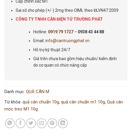
Cấp chính xác M1
Sai số cho phép (+/-) 2mg theo OIML theo ĐLVN47:2009
CÔNG TY TNHH CÂN ĐIỆN TỬ TRƯỜNG PHÁT
Hotline:
0919 79 1727
–
0938 43 44 88
Email:
info@cantruongphat.vn
Hỗ trợ kỹ thuật 24/7
Giá trên chưa bao gồm hiệu chuẩn/ kiểm định
do cơ quan có chức năng cấp
Danh mục:
QUẢ CÂN M
Từ khóa:
quả cân chuẩn 10g
,
quả cân chuẩn m1 10g
,
Quả cân
móc treo M1 10g